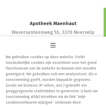
Apotheek Maenhaut
Waversesteenweg 55,
3370 Neervelp
We gebruiken cookies op deze website. Strikt
apotheek.pmaenhaut@telenet.be
-
noodzakelijke cookies zijn essentieel voor het goed
Ondernemingsnummer (BTW nr.) (BE)0842080556
functioneren van de website en kunnen niet worden
Beroepstitel:
Apotheker werkzaam in België
geweigerd. We gebruiken ook een analysetool. Als u
toestemming geeft, worden bepaalde gegevens
Beroepsvereniging:
Algemene Pharmaceutische
Bond
autorisatienummer FAGG 241603
(zoals uw browser, IP-adres, enz.) gebruikt om
Valt onder toezicht van de Orde der Apothekers,
geaggregeerde statistieken te genereren. U kunt uw
02/537.42.67, Henri Jasparlaan 94 1060 Brussel
toestemming altijd intrekken via de link “mijn
Deontologie:
Code van de farmaceutische plichtenleer
cookievoorkeuren wijzigen” onderaan deze
Tarieven terugbetaalde zorg