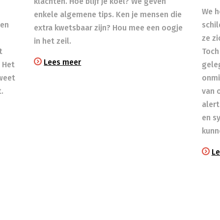
klachten. Hoe blijf je koel? We geven
We h
enkele algemene tips. Ken je mensen die
een
schil
extra kwetsbaar zijn? Hou mee een oogje
ze zi
in het zeil.​
t
Toch 
Lees meer
 Het
gele
 weet
onmi
t.
van 
aler
en s
kunn
Le