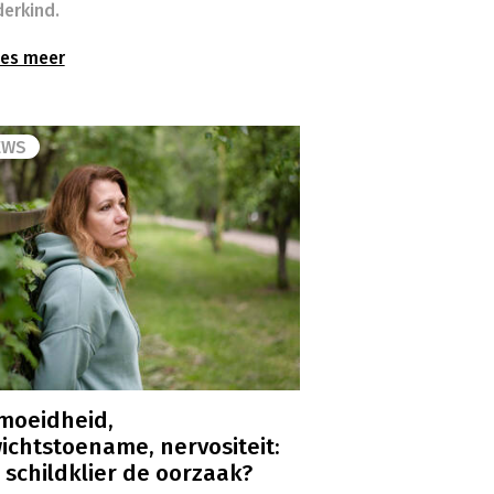
erkind.
es meer
EWS
moeidheid,
ichtstoename, nervositeit:
e schildklier de oorzaak?