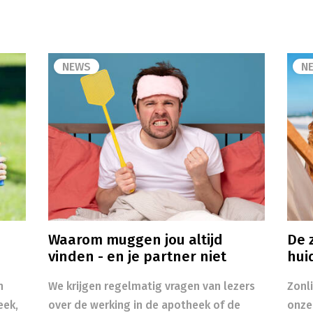
NEWS
N
Waarom muggen jou altijd
De z
vinden - en je partner niet
hui
n
We krijgen regelmatig vragen van lezers
Zonl
eek,
over de werking in de apotheek of de
onze