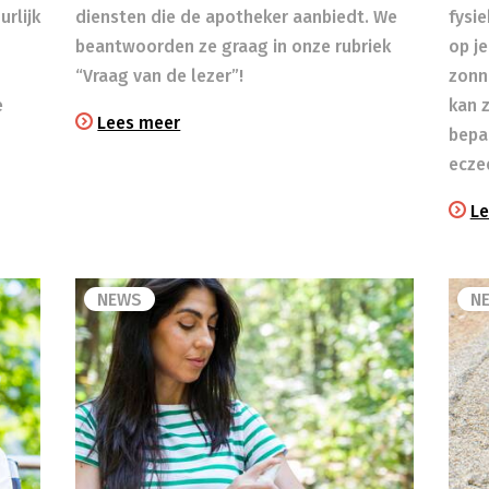
rlijk
diensten die de apotheker aanbiedt. We
fysi
beantwoorden ze graag in onze rubriek
op je
“Vraag van de lezer”!
zonn
e
kan 
Lees meer
bepa
ecze
Le
NEWS
N