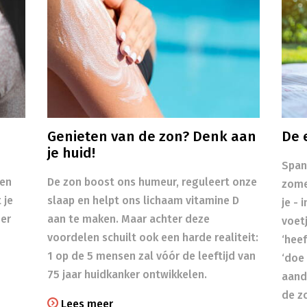
Genieten van de zon? Denk aan
De 
je huid!
Span
ken
​​De zon boost ons humeur, reguleert onze
zome
 je
slaap en helpt ons lichaam vitamine D
je - 
er
aan te maken. Maar achter deze
voetj
voordelen schuilt ook een harde realiteit:
‘heef
1 op de 5 mensen zal vóór de leeftijd van
‘doe 
75 jaar huidkanker ontwikkelen.
aand
de z
Lees meer