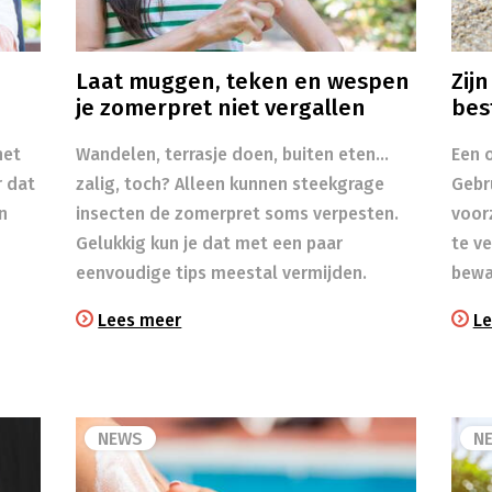
Laat muggen, teken en wespen
Zij
je zomerpret niet vergallen
bes
het
Wandelen, terrasje doen, buiten eten…
Een o
r dat
zalig, toch? Alleen kunnen steekgrage
Gebr
n
insecten de zomerpret soms verpesten.
voor
Gelukkig kun je dat met een paar
te v
eenvoudige tips meestal vermijden.
bewa
Lees meer
Le
NEWS
N