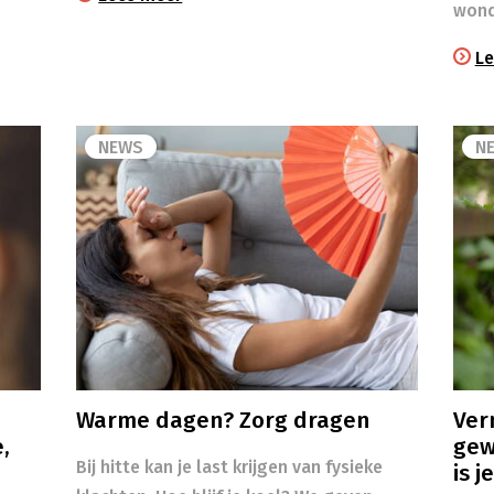
wond
Le
NEWS
N
Warme dagen? Zorg dragen
Ver
,
gew
Bij hitte kan je last krijgen van fysieke
is j