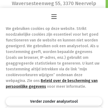
Waversesteenweg 55,
3370 Neervelp
We gebruiken cookies op deze website. Strikt
apotheek.pmaenhaut@telenet.be
-
noodzakelijke cookies zijn essentieel voor het goed
Ondernemingsnummer (BTW nr.) (BE)0842080556
functioneren van de website en kunnen niet worden
Beroepstitel:
Apotheker werkzaam in België
geweigerd. We gebruiken ook een analysetool. Als u
toestemming geeft, worden bepaalde gegevens
Beroepsvereniging:
Algemene Pharmaceutische
Bond
autorisatienummer FAGG 241603
(zoals uw browser, IP-adres, enz.) gebruikt om
Valt onder toezicht van de Orde der Apothekers,
geaggregeerde statistieken te genereren. U kunt uw
02/537.42.67, Henri Jasparlaan 94 1060 Brussel
toestemming altijd intrekken via de link “mijn
Deontologie:
Code van de farmaceutische plichtenleer
cookievoorkeuren wijzigen” onderaan deze
Tarieven terugbetaalde zorg
webpagina. Zie ons
Beleid over de bescherming van
persoonlijke gegevens
voor meer informatie.
Apotheek.be
Orde Der Apothekers
FAGG
Verder zonder analysetool
Privacy policy
Wettelijke vermeldingen
Disclaimer
©APB