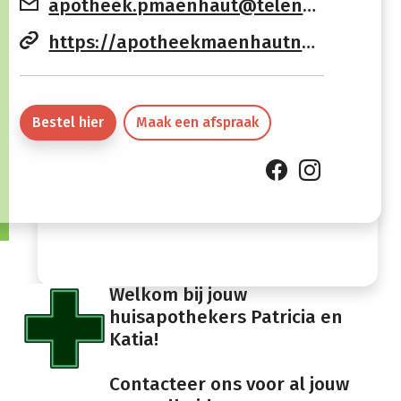
apotheek.pmaenhaut@telenet.be
12:15
19:00
https://apotheekmaenhautneervelp.apotheek.be
Vrijdag
08:30 -
13:30 -
12:15
19:00
Zaterdag
08:30 -
Gesloten
Bestel hier
Maak een afspraak
12:15
Zondag
Gesloten
Welkom bij jouw
huisapothekers Patricia en
Katia!
Contacteer ons voor al jouw