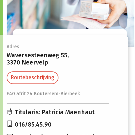
Openingsuren
Adres
Waversesteenweg 55,
3370 Neervelp
Maandag
08:30 -
13:30 -
12:15
19:00
Routebeschrijving
Dinsdag
08:30 -
13:30 -
E40 afrit 24 Boutersem-Bierbeek
12:15
19:00
Woensdag
08:30 -
13:30 -
Titularis: Patricia Maenhaut
12:15
19:00
016/85.45.90
Donderdag
08:30 -
13:30 -